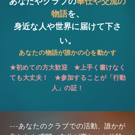
あなたやクラブの
奉仕や交流の
物語
を、
身近な人や世界に届けて下さ
い。
あなたの物語が誰かの心を動かす
★初めての方大歓迎 ★上手く書けなく
ても大丈夫！ ★参加することが「行動
人」の証！
---あなたのクラブでの活動、誰かが