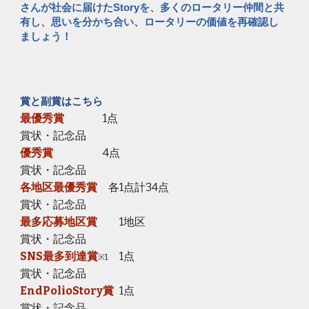
さんが社会に届けたStoryを、多くのロータリー仲間と共
有し、思いを分かち合い、ロータリーの価値を再確認し
ましょう！
賞と副賞はこちら
最優秀賞
1点
賞状・記念品
優秀賞
4点
賞状・
記念品
各地区最優秀賞
各1点計34点
賞状・記念品
最多応募地区賞
1地区
賞状・記念品
SNS最多到達賞
1点
※
1
賞状・記念品
EndPolioStory賞
1点
賞状・記念品